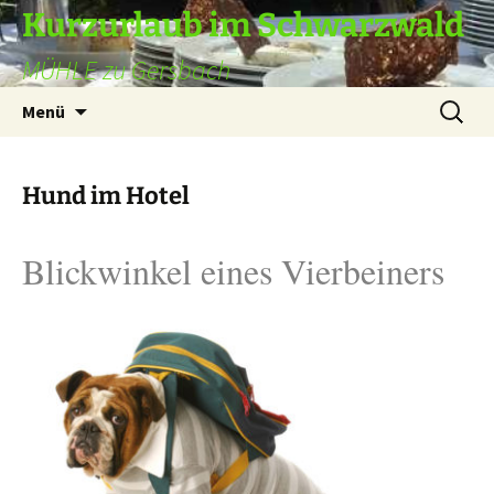
Zum
Kurzurlaub im Schwarzwald
Inhalt
MÜHLE zu Gersbach
springen
Suchen
Menü
nach:
Hund im Hotel
Blickwinkel eines Vierbeiners